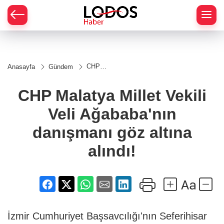
CHP
Anasayfa
Gündem
Malatya
Millet Vekili
Veli
CHP Malatya Millet Vekili
Ağababa'nın
danışmanı
Veli Ağababa'nın
göz altına
alındı!
danışmanı göz altına
alındı!
İzmir Cumhuriyet Başsavcılığı'nın Seferihisar