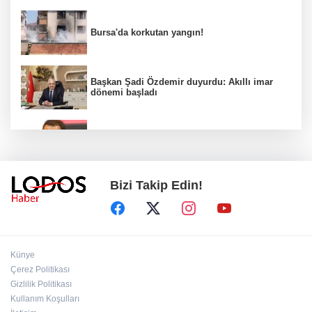
Bursa'da korkutan yangın!
Başkan Şadi Özdemir duyurdu: Akıllı imar
dönemi başladı
Acun Ilıcalı’dan transfer önerilerine olay
tepki: “Manyak mısınız siz?”
Bizi Takip Edin!
Bakan Gürlek duyurdu: İki çocuk cinayeti
aydınlatıldı!
Sigara implant kaybının en büyük
Künye
nedenlerinden biri
Çerez Politikası
Gizlilik Politikası
Kullanım Koşulları
Ekran bağımlılığına karşı ’bağımlılık
yapmayan telefon’ tavsiyesi