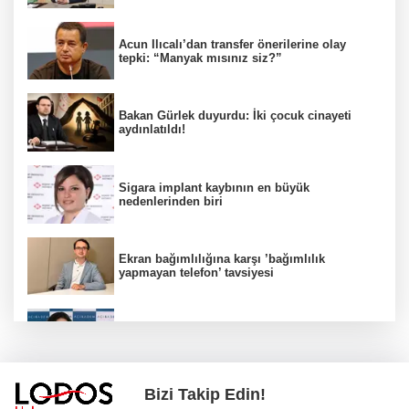
Acun Ilıcalı’dan transfer önerilerine olay
tepki: “Manyak mısınız siz?”
Bakan Gürlek duyurdu: İki çocuk cinayeti
aydınlatıldı!
Sigara implant kaybının en büyük
nedenlerinden biri
Ekran bağımlılığına karşı ’bağımlılık
yapmayan telefon’ tavsiyesi
Uzmanından aşırı sıcak uyarısı!
Bizi Takip Edin!
2 çocuğun ölümünde gerçek ortaya çıktı!