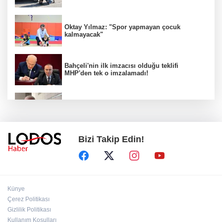
Oktay Yılmaz: "Spor yapmayan çocuk
kalmayacak"
Bahçeli'nin ilk imzacısı olduğu teklifi
MHP'den tek o imzalamadı!
Özkök: "Cumhurbaşkanına hakaret aklımın
ucundan bile geçmez"
Bizi Takip Edin!
Zafer Partisi Genel Başkanı Özdağ:
"Babanızın kemiklerini sızlatmayacağınızdan
eminim."!
Müsavat Dervişoğlu Balıkesir'e "Bayrak
Künye
Kaldırıyorum" Mitingi çağrısında bulundu!
Çerez Politikası
Gizlilik Politikası
Kullanım Koşulları