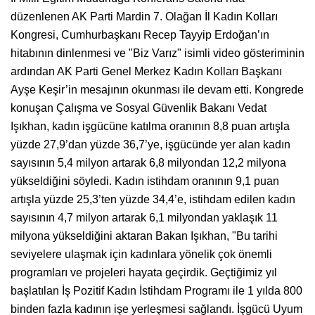
düzenlenen AK Parti Mardin 7. Olağan İl Kadın Kolları
Kongresi, Cumhurbaşkanı Recep Tayyip Erdoğan’ın
hitabının dinlenmesi ve "Biz Varız" isimli video gösteriminin
ardından AK Parti Genel Merkez Kadın Kolları Başkanı
Ayşe Keşir’in mesajının okunması ile devam etti. Kongrede
konuşan Çalışma ve Sosyal Güvenlik Bakanı Vedat
Işıkhan, kadın işgücüne katılma oranının 8,8 puan artışla
yüzde 27,9’dan yüzde 36,7’ye, işgücünde yer alan kadın
sayısının 5,4 milyon artarak 6,8 milyondan 12,2 milyona
yükseldiğini söyledi. Kadın istihdam oranının 9,1 puan
artışla yüzde 25,3’ten yüzde 34,4’e, istihdam edilen kadın
sayısının 4,7 milyon artarak 6,1 milyondan yaklaşık 11
milyona yükseldiğini aktaran Bakan Işıkhan, "Bu tarihi
seviyelere ulaşmak için kadınlara yönelik çok önemli
programları ve projeleri hayata geçirdik. Geçtiğimiz yıl
başlatılan İş Pozitif Kadın İstihdam Programı ile 1 yılda 800
binden fazla kadının işe yerleşmesi sağlandı. İşgücü Uyum