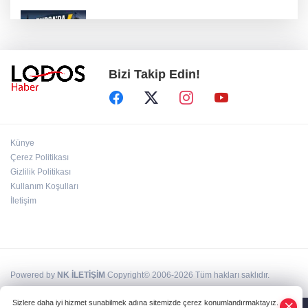
Bursa’da 8 Ağustos Cumartesi elektrik
kesintisi!
Bizi Takip Edin!
Bursa'da Perseid meteor yağmuru heyecanı:
Işıklar sönecek!
‘’Eskişehir'de yaşıyor" iddialarına yanıt:
Künye
"Önceliğim annelik!"
Çerez Politikası
Gizlilik Politikası
Kullanım Koşulları
Başkan Aydın Osmangazi’nin nabzını sahada
tuttu!
İletişim
Powered by
NK İLETİŞİM
Copyright© 2006-2026 Tüm hakları saklıdır.
Sizlere daha iyi hizmet sunabilmek adına sitemizde çerez konumlandırmaktayız.