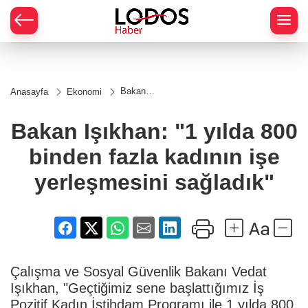
Bakan
Anasayfa
Ekonomi
Işıkhan: "1
yılda 800
binden fazla
Bakan Işıkhan: "1 yılda 800
kadının işe
yerleşmesini
binden fazla kadının işe
sağladık"
yerleşmesini sağladık"
Çalışma ve Sosyal Güvenlik Bakanı Vedat
Işıkhan, "Geçtiğimiz sene başlattığımız İş
Pozitif Kadın İstihdam Programı ile 1 yılda 800