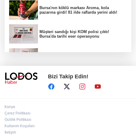
Bursa'nın köklü markası Aroma, kola
pazarına girdi! 81 ilde raflarda yerini aldı!
Müşteri sandığı kişi KOM polisi çıktı!
Bursa'da tarihi eser operasyonu
Osmangazi’de iş arayanlara destek!
Bizi Takip Edin!
Yıldırım Belediyesi'nden uluslararası
minyatür yarışması! Erguvan Bayramı sanatla
geleceğe taşınacak!
13. Dijital Medya Çalıştayı'nda Hadi Özışık'tan
Künye
dikkat çeken çağrı!
Çerez Politikası
Gizlilik Politikası
Kullanım Koşulları
TBMM'de kritik gün! 'Çerçeve Yasa' teklifi
komisyon masasında!
İletişim