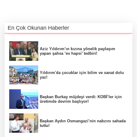
En Çok Okunan Haberler
Aziz Yıldırım’ın kızına yönelik paylaşım
yapan şahsa ‘ev hapsi’ tedbiri!
Yıldırım'da çocuklar için bilim ve sanat dolu
yaz!
Başkan Burkay müjdeyi verdi: KOBİ’ler için
üretimde devrim başlıyor!
Başkan Aydın Osmangazi’nin nabzını sahada
tuttu!