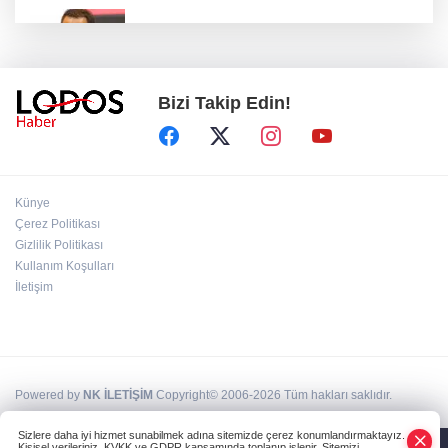
Acun Ilıcalı’dan transfer önerilerine olay
tepki: “Manyak mısınız siz?”
Bizi Takip Edin!
Bakan Gürlek duyurdu: İki çocuk cinayeti
aydınlatıldı!
Sigara implant kaybının en büyük
Künye
nedenlerinden biri
Çerez Politikası
Gizlilik Politikası
Kullanım Koşulları
Ekran bağımlılığına karşı ’bağımlılık
yapmayan telefon’ tavsiyesi
İletişim
Powered by
NK İLETİŞİM
Copyright© 2006-2026 Tüm hakları saklıdır.
Sizlere daha iyi hizmet sunabilmek adına sitemizde çerez konumlandırmaktayız.
Kişisel verileriniz, KVKK ve GDPR kapsamında toplanıp işlenir. Sitemizi