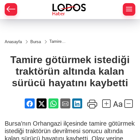
Tamire
Anasayfa
Bursa
götürmek
istediği
traktörün
Tamire götürmek istediği
altında
kalan
traktörün altında kalan
sürücü
hayatını
kaybetti
sürücü hayatını kaybetti
Bursa’nın Orhangazi ilçesinde tamire götürmek
istediği traktörün devrilmesi sonucu altında
kalan sürücü hayatını kaybetti. Olay yerine