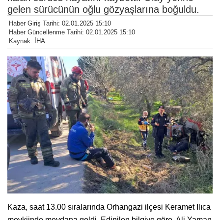
gelen sürücünün oğlu gözyaşlarına boğuldu.
Haber Giriş Tarihi: 02.01.2025 15:10
Haber Güncellenme Tarihi: 02.01.2025 15:10
Kaynak: İHA
Kaza, saat 13.00 sıralarında Orhangazi ilçesi Keramet Ilıca
mevkiinde meydana geldi. Edinilen bilgiye göre, Ali Yaman