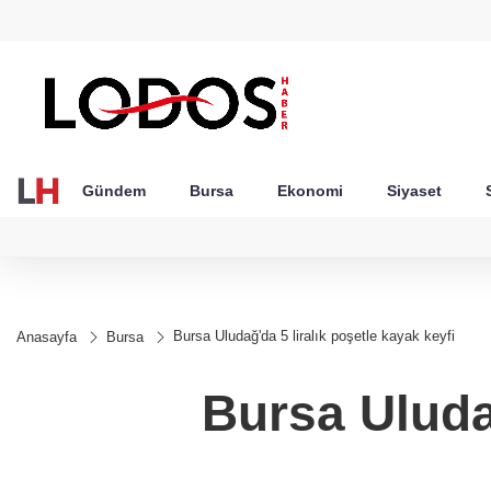
GEL
TND
BGN
VND
24
18,2404
16,2351
27,9743
0,0018
Gündem
Bursa
Ekonomi
Siyaset
Bursa Uludağ'da 5 liralık poşetle kayak keyfi
Anasayfa
Bursa
Bursa Uludağ