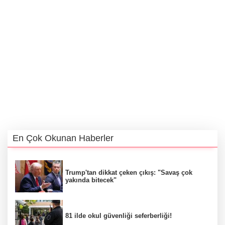
En Çok Okunan Haberler
Trump'tan dikkat çeken çıkış: "Savaş çok
yakında bitecek"
81 ilde okul güvenliği seferberliği!