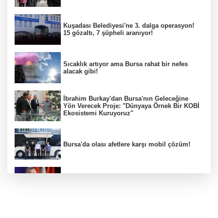
Kuşadası Belediyesi'ne 3. dalga operasyon!
15 gözaltı, 7 şüpheli aranıyor!
Sıcaklık artıyor ama Bursa rahat bir nefes
alacak gibi!
İbrahim Burkay'dan Bursa'nın Geleceğine
Yön Verecek Proje: "Dünyaya Örnek Bir KOBİ
Ekosistemi Kuruyoruz"
Bursa'da olası afetlere karşı mobil çözüm!
MSB: "Terörsüz Türkiye, ulusal güvenliği
güçlendiren stratejik bir vizyondur"
Nilüfer Belediyesi yaya ve engelli yollarını