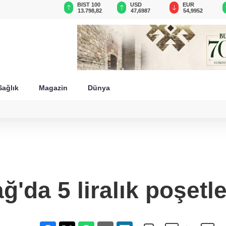
GAU/TRY
BIST 100
USD
EUR
6.583,06
13.798,82
47,6987
54,9952
Sağlık
Magazin
Dünya
'da 5 liralık poşetl