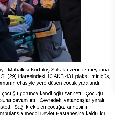
diye Mahallesi Kurtuluş Sokak üzerinde meydana
 S. (29) idaresindeki 16 AKS 431 plakalı minibüs,
pmanın etkisiyle yere düşen çocuk yaralandı.
n çocuğu görünce kendi oğlu zannetti. Çocuğu
oluna devam etti. Çevredeki vatandaşlar yaralı
stedi. Sağlık ekipleri çocuğa, annesinin
ambulansla İnegöl Devlet Hastanesine kaldırıldı.