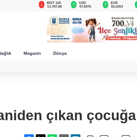
GAU/TRY
BIST 100
USD
EUR
6.613,49
13.787,98
47,6976
55,0303
Sağlık
Magazin
Dünya
aniden çıkan çocuğa