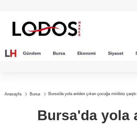
GEL
TND
BGN
VND
53
18,2400
16,2402
27,9743
0,0018
Gündem
Bursa
Ekonomi
Siyaset
Bursa'da yola aniden çıkan çocuğa minibüs çarptı
Anasayfa
Bursa
Bursa'da yola 