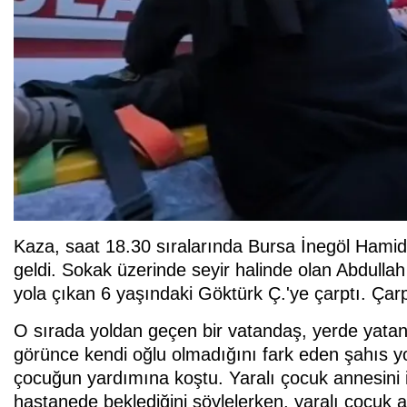
Kaza, saat 18.30 sıralarında Bursa İnegöl Hami
geldi. Sokak üzerinde seyir halinde olan Abdullah
yola çıkan 6 yaşındaki Göktürk Ç.'ye çarptı. Çar
O sırada yoldan geçen bir vatandaş, yerde yata
görünce kendi oğlu olmadığını fark eden şahıs y
çocuğun yardımına koştu. Yaralı çocuk annesini i
hastanede beklediğini söylelerken, yaralı çocuk 