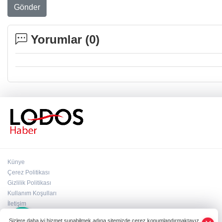
Gönder
Yorumlar (
0
)
Künye
Çerez Politikası
Gizlilik Politikası
Kullanım Koşulları
×
İletişim
Whatsapp
Sizlere daha iyi hizmet sunabilmek adına sitemizde çerez konumlandırmaktayız.