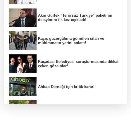
Akın Gürlek "Terörsüz Türkiye" paketinin
detaylarını ilk kez açıkladı!
Kaçış güzergâhına gömülen silah ve
mühimmatın yerini anlattı!
Kuşadası Belediyesi soruşturmasında dikkat
çeken gözaltılar!
Ahbap Derneği için kritik karar!
Araklı Belediye Başkanı'ndan Salah'a ilginç
teklif!
Önce dedesi ve büyükannesini öldürdü,