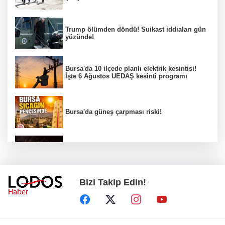
Trump ölümden döndü! Suikast iddiaları gün
yüzünde!
Bursa'da 10 ilçede planlı elektrik kesintisi!
İşte 6 Ağustos UEDAŞ kesinti programı
Bursa'da güneş çarpması riski!
Bursa YENİ Parti İl Başkanı Nihat Yeşiltaş'ın
A Takımı belli oldu!
Bizi Takip Edin!
Erdoğan: Terör tehdidinden kalıcı olarak
kurtulacağız